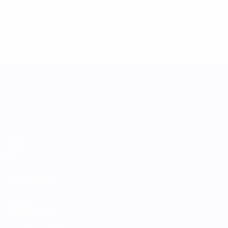
UEFA Women's Nations League
Partite
Gironi
Stat.
VISITA ANCHE
UEFA.com
Fondazione UEFA