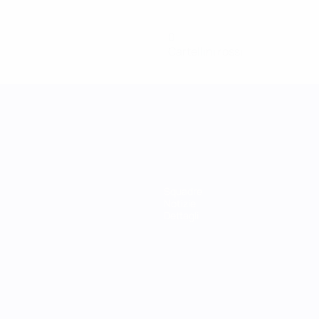
0
Cartellini rossi
Squadre
Notizie
Dettagli