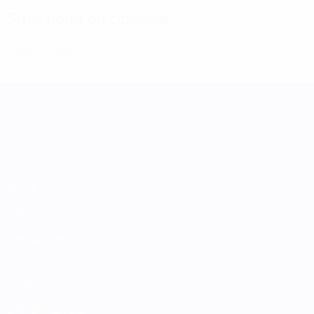
Situazione disciplinare
0
Cartellini gialli
UEFA Women's Nations League
Partite
Gironi
Stat.
VISITA ANCHE
UEFA.com
Fondazione UEFA
CAMBIA LINGUA