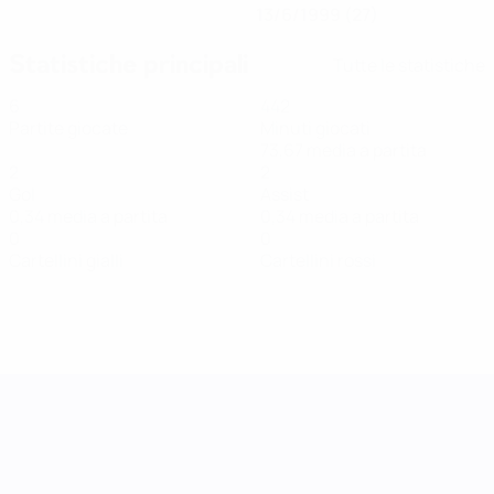
13/6/1999 (27)
Statistiche principali
Tutte le statistiche
6
442
Partite giocate
Minuti giocati
73,67 media a partita
2
2
Gol
Assist
0,34 media a partita
0,34 media a partita
0
0
Cartellini gialli
Cartellini rossi
UEFA Women's Nations League