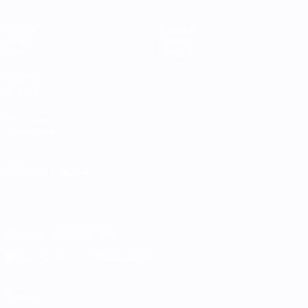
Partite
Squadre
Gironi
Notizie
Stat.
Dettagli
VISITA
ANCHE
UEFA.com
Fondazione
UEFA
CAMBIA LINGUA
Italiano
English
Français
Deutsch
Русский
Español
Italiano
Português
Scarica l'app ufficiale
Privacy