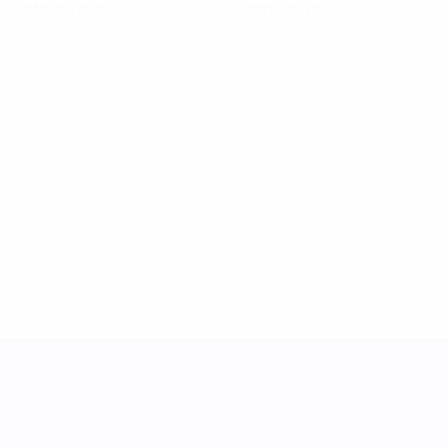
Cartellini gialli
Cartellini rossi
UEFA Women's Nations League