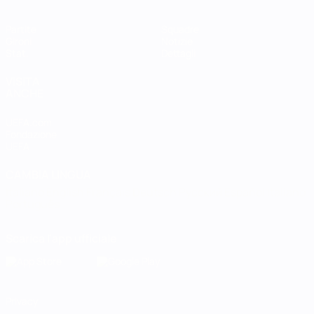
Partite
Squadre
Gironi
Notizie
Stat.
Dettagli
VISITA
ANCHE
UEFA.com
Fondazione
UEFA
CAMBIA LINGUA
Italiano
English
Français
Deutsch
Русский
Español
Italiano
Português
Scarica l'app ufficiale
Privacy