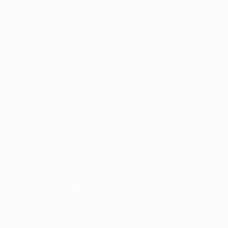
Partite
Squadre
Gironi
Notizie
Stat.
Dettagli
VISITA
ANCHE
UEFA.com
Fondazione
UEFA
CAMBIA LINGUA
Italiano
English
Français
Deutsch
Русский
Español
Italiano
Português
Scarica l'app ufficiale
Privacy