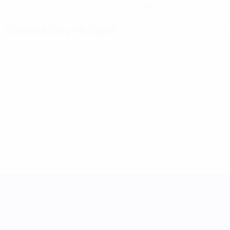
13/10/1997 (28)
Statistiche principali
Tutte le statistiche
5
278
Partite giocate
Minuti giocati
46,34 media a partita
0
2
Gol
Cartellini gialli
0,34 media a partita
0
Cartellini rossi
UEFA Women's Nations League