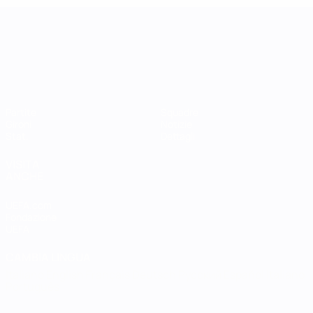
UEFA Women's Nations League
Partite
Squadre
Gironi
Notizie
Stat.
Dettagli
VISITA
ANCHE
UEFA.com
Fondazione
UEFA
CAMBIA LINGUA
Italiano
English
Français
Deutsch
Русский
Español
Italiano
Português