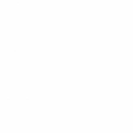
5
· Play-out
· Play-out
· Fase campionato