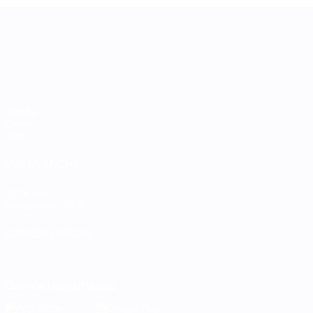
UEFA Women's Nations League
Partite
Gironi
Stat.
VISITA ANCHE
UEFA.com
Fondazione UEFA
CAMBIA LINGUA
Italiano
English
Français
Deutsch
Русский
Español
Italiano
P
Scarica l'app ufficiale