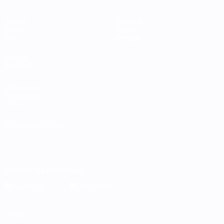
Partite
Squadre
Gironi
Notizie
Stat.
Dettagli
VISITA
ANCHE
UEFA.com
Fondazione
UEFA
CAMBIA LINGUA
Italiano
English
Français
Deutsch
Русский
Español
Italiano
Português
Scarica l'app ufficiale
Privacy