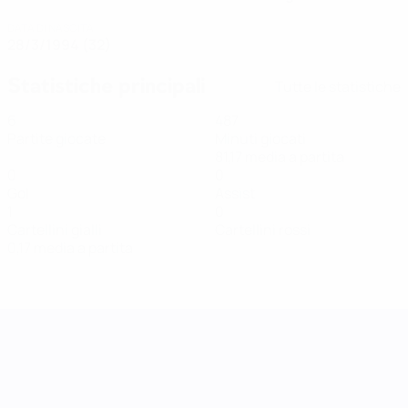
DATA DI NASCITA
28/3/1994 (32)
Statistiche principali
Tutte le statistiche
6
487
Partite giocate
Minuti giocati
81,17 media a partita
0
0
Gol
Assist
1
0
Cartellini gialli
Cartellini rossi
0,17 media a partita
UEFA Women's Nations League