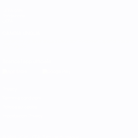
UEFA.com
Fondazione
UEFA
CAMBIA LINGUA
Italiano
English
Français
Deutsch
Русский
Español
Italiano
Português
Scarica l'app ufficiale
Privacy
Termini e condizioni
Politica sui cookie
Impostazioni Privacy
© 1998-2026 UEFA. Tutti i diritti riservati