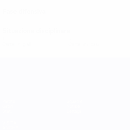
Fase difensiva
Situazione disciplinare
1
0
Cartellini gialli
Cartellini rossi
UEFA Women's Nations League
Partite
Squadre
Gironi
Notizie
Stat.
Dettagli
VISITA
ANCHE