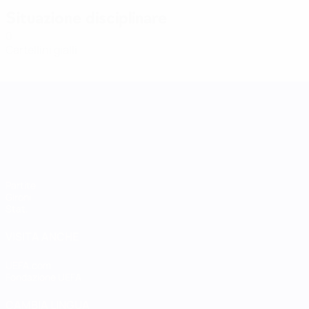
Situazione disciplinare
0
Cartellini gialli
UEFA Women's Nations League
Partite
Gironi
Stat.
VISITA ANCHE
UEFA.com
Fondazione UEFA
CAMBIA LINGUA