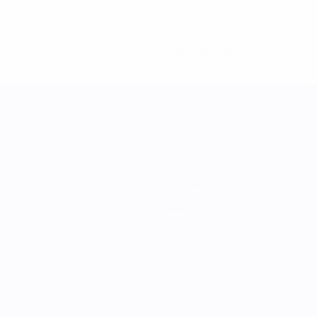
0
Cartellini rossi
Squadre
Notizie
Dettagli