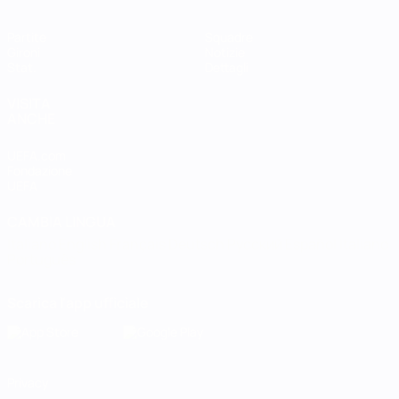
Partite
Squadre
Gironi
Notizie
Stat.
Dettagli
VISITA
ANCHE
UEFA.com
Fondazione
UEFA
CAMBIA LINGUA
Italiano
English
Français
Deutsch
Русский
Español
Italiano
Português
Scarica l'app ufficiale
Privacy