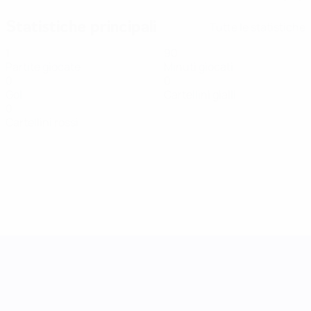
Statistiche principali
Tutte le statistiche
1
90
Partite giocate
Minuti giocati
0
0
Gol
Cartellini gialli
0
Cartellini rossi
UEFA Women's Nations League