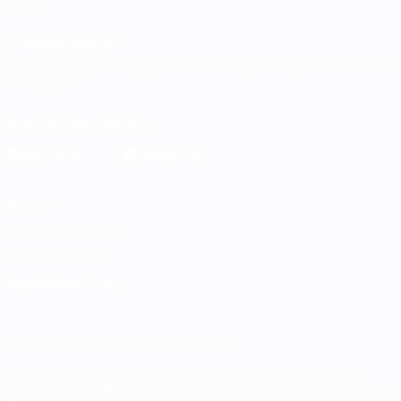
UEFA
CAMBIA LINGUA
Italiano
English
Français
Deutsch
Русский
Español
Italiano
Português
Scarica l'app ufficiale
Privacy
Termini e condizioni
Politica sui cookie
Impostazioni Privacy
© 1998-2026 UEFA. Tutti i diritti riservati
La parola UEFA, il logo UEFA e tutti i marchi che si riferiscono a
competizioni UEFA, sono marchi registrati e/o copyright della UEFA.