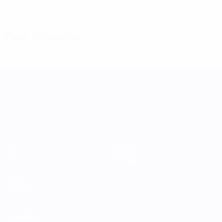
0
0
Cartellini gialli
Cartellini rossi
Fase difensiva
UEFA Women's Nations League
Partite
Squadre
Gironi
Notizie
Stat.
Dettagli
VISITA
ANCHE
UEFA.com
Fondazione