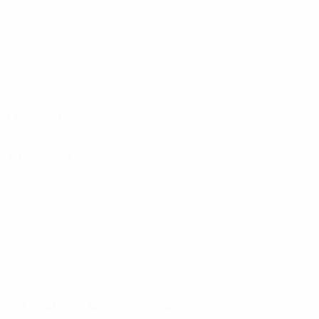
Partite giocate
Minuti giocati
36 media a partita
0
0
Gol
Assist
1
0
Cartellini gialli
Cartellini rossi
0,17 media a partita
Distribuzione
Attacchi
Situazione disciplinare