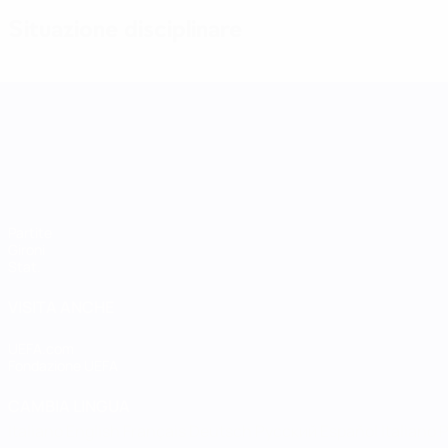
Situazione disciplinare
UEFA Women's Nations League
Partite
Gironi
Stat.
VISITA ANCHE
UEFA.com
Fondazione UEFA
CAMBIA LINGUA
Italiano
English
Français
Deutsch
Русский
Español
Italiano
P