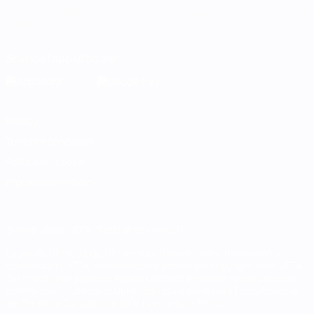
Italiano
English
Français
Deutsch
Русский
Español
Italiano
Português
Scarica l'app ufficiale
Privacy
Termini e condizioni
Politica sui cookie
Impostazioni Privacy
© 1998-2026 UEFA. Tutti i diritti riservati
La parola UEFA, il logo UEFA e tutti i marchi che si riferiscono a
competizioni UEFA, sono marchi registrati e/o copyright della UEFA.
Tali marchi non possono essere utilizzati in nessun modo per scopi
commerciali. L'utilizzo di UEFA.com sta a significare l'accettazione
dei Termini e Condizioni e delle Norme sulla Privacy.