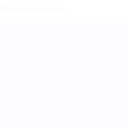
Situazione disciplinare
UEFA Women's Nations League
Partite
Squadre
Gironi
Notizie
Stat.
Dettagli
VISITA
ANCHE
UEFA.com
Fondazione
UEFA
CAMBIA LINGUA