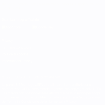
Italiano
English
Français
Deutsch
Русский
Español
Italiano
Português
Scarica l'app ufficiale
Privacy
Termini e condizioni
Politica sui cookie
Impostazioni Privacy
© 1998-2026 UEFA. Tutti i diritti riservati
La parola UEFA, il logo UEFA e tutti i marchi che si riferiscono a
competizioni UEFA, sono marchi registrati e/o copyright della UEFA.
Tali marchi non possono essere utilizzati in nessun modo per scopi
commerciali. L'utilizzo di UEFA.com sta a significare l'accettazione
dei Termini e Condizioni e delle Norme sulla Privacy.