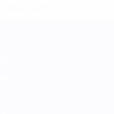
Situazione disciplinare
UEFA Women's Nations League
Partite
Squadre
Gironi
Notizie
Stat.
Dettagli
VISITA
ANCHE
UEFA.com
Fondazione
UEFA
CAMBIA LINGUA