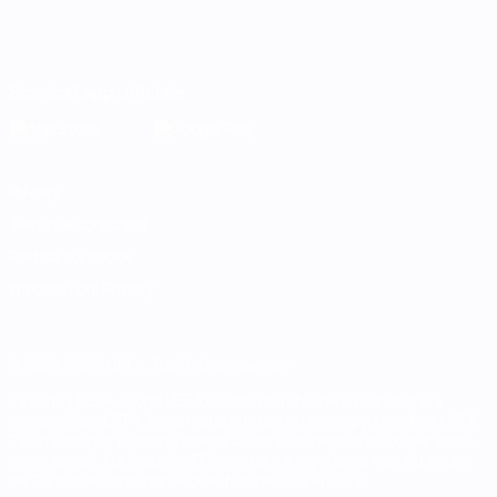
Italiano
English
Français
Deutsch
Русский
Español
Italiano
Português
Scarica l'app ufficiale
Privacy
Termini e condizioni
Politica sui cookie
Impostazioni Privacy
© 1998-2026 UEFA. Tutti i diritti riservati
La parola UEFA, il logo UEFA e tutti i marchi che si riferiscono a
competizioni UEFA, sono marchi registrati e/o copyright della UEFA.
Tali marchi non possono essere utilizzati in nessun modo per scopi
commerciali. L'utilizzo di UEFA.com sta a significare l'accettazione
dei Termini e Condizioni e delle Norme sulla Privacy.