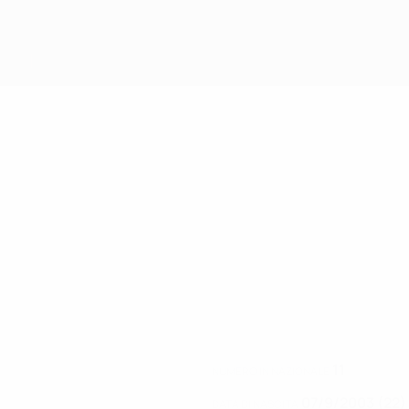
11
NUMERO IN NAZIONALE
07/9/2003 (22)
DATA DI NASCITA