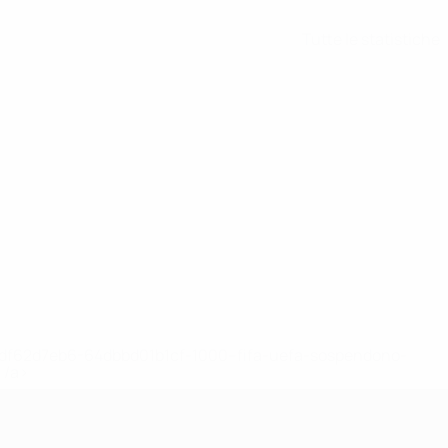
Tutte le statistiche
148df62d7eb6-64dbbd01b1cf-1000--fifa-uefa-sospendono-
</a>