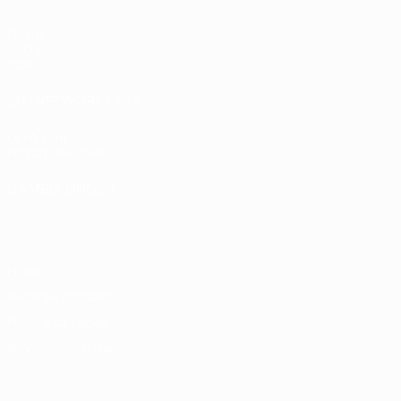
Partite
Gironi
Stat.
SITI NETWORK UEFA
UEFA.com
Fondazione UEFA
CAMBIA LINGUA
Italiano
English
Français
Deutsch
Русский
Español
Italiano
P
Privacy
Termini e condizioni
Politica sui cookie
Impostazioni Privacy