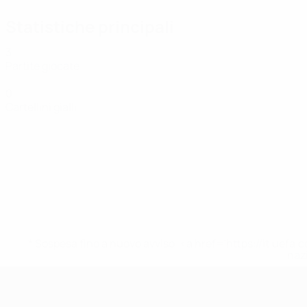
Statistiche principali
3
Partite giocate
0
Cartellini gialli
* Sospesa fino a nuovo avviso. <a href='https://it.u
naz
UEFA Women's Futsal EURO