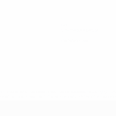
1
Gol
0,34 media a partita
0
Cartellini rossi
efa.com/insideuefa/mediaservices/mediareleases/news/0272-
ionali-e-club-russi-da-tutte-le-competi/'>Altre informazioni