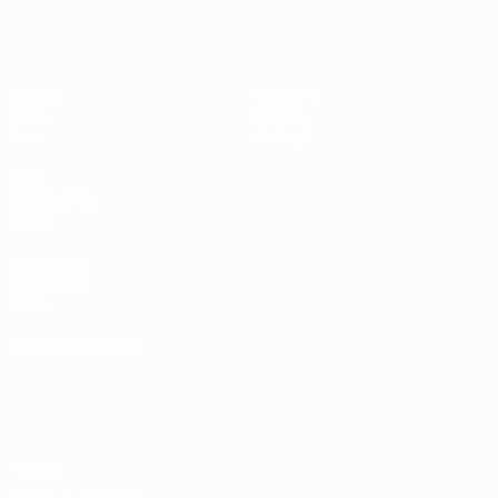
UEFA Women's Futsal EURO
Partite
Squadre
Gironi
Notizie
Stat.
Dettagli
SITI
NETWORK
UEFA
UEFA.com
Fondazione
UEFA
CAMBIA LINGUA
Italiano
English
Français
Deutsch
Русский
Español
Italiano
Português
Privacy