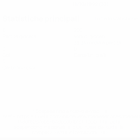
11/10/1992 (33)
Statistiche principali
Tutte le statistiche
6
200
Partite giocate
Minuti giocati
33,34 media a partita
0
0
Gol
Cartellini gialli
0
Cartellini rossi
* Sospesa fino a nuovo avviso. <a
href='https://it.uefa.com/insideuefa/mediaservices/media
148df62d7eb6-64dbbd01b1cf-1000--fifa-uefa-
sospendono-nazionali-e-club-russi-da-tutte-le-
competi/'>Altre informazioni</a>