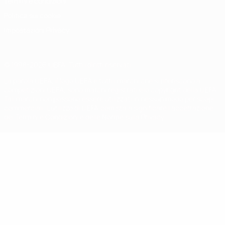
Termini e condizioni
Politica sui cookie
Impostazioni Privacy
© 1998-2026 UEFA. Tutti i diritti riservati
La parola UEFA, il logo UEFA e tutti i marchi che si riferiscono a
competizioni UEFA, sono marchi registrati e/o copyright della UEFA.
Tali marchi non possono essere utilizzati in nessun modo per scopi
commerciali. L'utilizzo di UEFA.com sta a significare l'accettazione
dei Termini e Condizioni e delle Norme sulla Privacy.