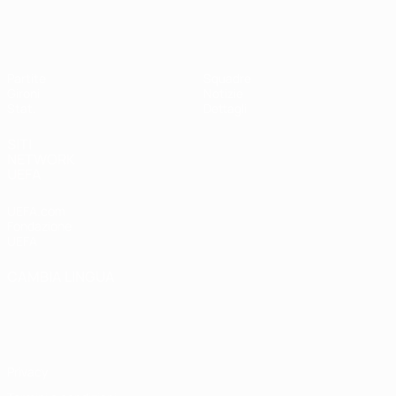
UEFA Women's Futsal EURO
Partite
Squadre
Gironi
Notizie
Stat.
Dettagli
SITI
NETWORK
UEFA
UEFA.com
Fondazione
UEFA
CAMBIA LINGUA
Italiano
English
Français
Deutsch
Русский
Español
Italiano
Português
Privacy