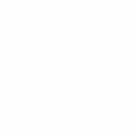
Statistiche principali
Tutte le statistiche
3
0
Partite giocate
Cartellini gialli
0
Cartellini rossi
* Sospesa fino a nuovo avviso. <a
href='https://it.uefa.com/insideuefa/mediaservices/media
148df62d7eb6-64dbbd01b1cf-1000--fifa-uefa-
sospendono-nazionali-e-club-russi-da-tutte-le-
competi/'>Altre informazioni</a>