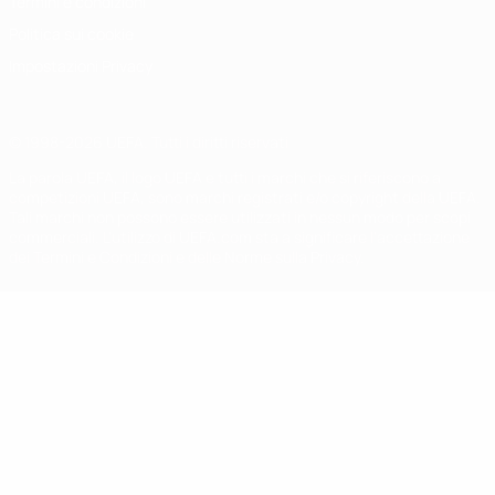
Termini e condizioni
Politica sui cookie
Impostazioni Privacy
© 1998-2026 UEFA. Tutti i diritti riservati
La parola UEFA, il logo UEFA e tutti i marchi che si riferiscono a
competizioni UEFA, sono marchi registrati e/o copyright della UEFA.
Tali marchi non possono essere utilizzati in nessun modo per scopi
commerciali. L'utilizzo di UEFA.com sta a significare l'accettazione
dei Termini e Condizioni e delle Norme sulla Privacy.