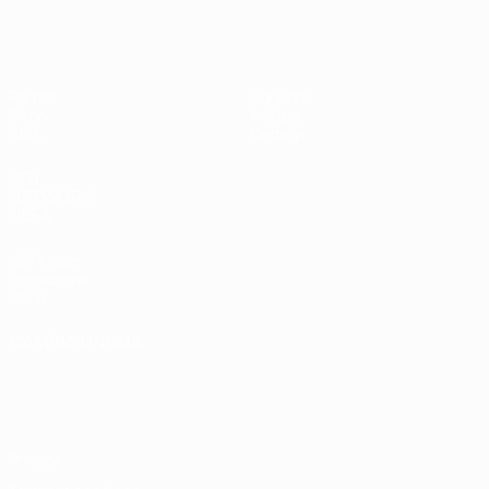
UEFA Women's Futsal EURO
Partite
Squadre
Gironi
Notizie
Stat.
Dettagli
SITI
NETWORK
UEFA
UEFA.com
Fondazione
UEFA
CAMBIA LINGUA
Italiano
English
Français
Deutsch
Русский
Español
Italiano
Português
Privacy