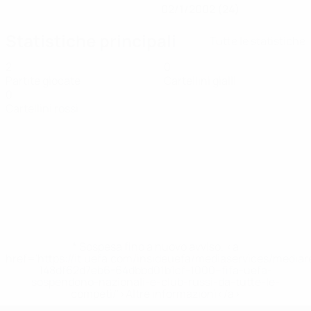
02/1/2002 (24)
Statistiche principali
Tutte le statistiche
2
0
Partite giocate
Cartellini gialli
0
Cartellini rossi
* Sospesa fino a nuovo avviso. <a
href='https://it.uefa.com/insideuefa/mediaservices/media
148df62d7eb6-64dbbd01b1cf-1000--fifa-uefa-
sospendono-nazionali-e-club-russi-da-tutte-le-
competi/'>Altre informazioni</a>