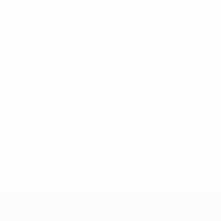
0
Cartellini gialli
efa.com/insideuefa/mediaservices/mediareleases/news/0272-
ionali-e-club-russi-da-tutte-le-competi/'>Altre informazioni