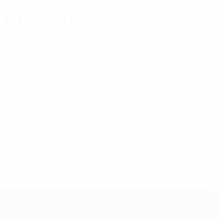
Statistiche principali
3
Partite giocate
0
Cartellini rossi
* Sospesa fino a nuovo avviso. <a href='https://it.u
naz
UEFA Women's Futsal EURO