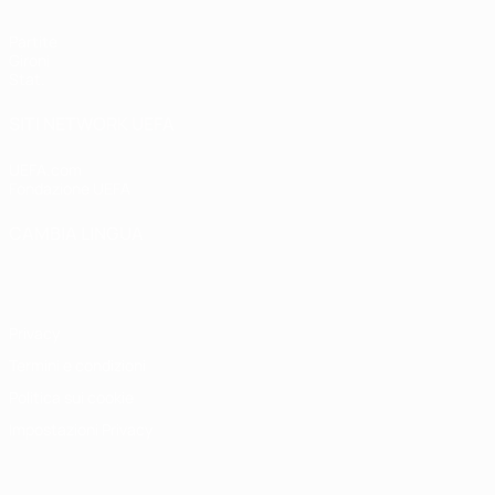
Partite
Gironi
Stat.
SITI NETWORK UEFA
UEFA.com
Fondazione UEFA
CAMBIA LINGUA
Italiano
English
Français
Deutsch
Русский
Español
Italiano
P
Privacy
Termini e condizioni
Politica sui cookie
Impostazioni Privacy