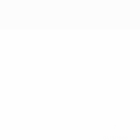
7
NUMERO IN NAZIONALE
04/5/1988 (38)
DATA DI NASCITA