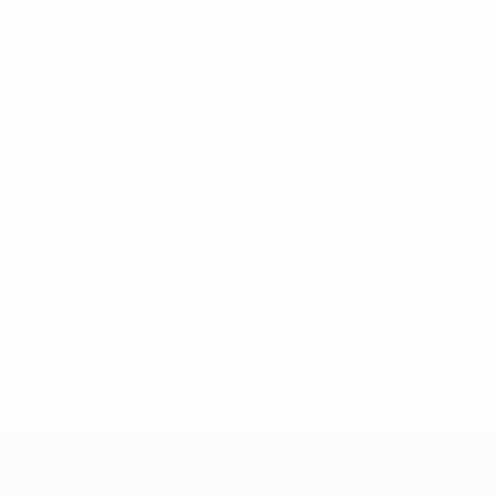
Tutte le statistiche
148df62d7eb6-64dbbd01b1cf-1000--fifa-uefa-sospendono-
</a>