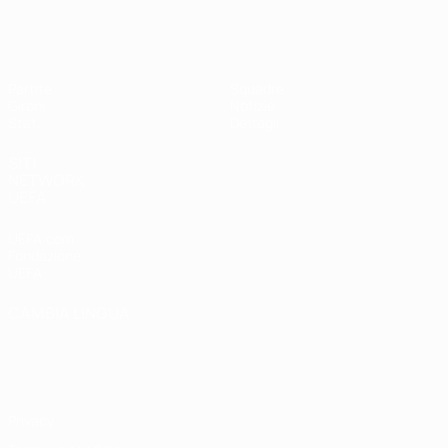
UEFA Women's Futsal EURO
Partite
Squadre
Gironi
Notizie
Stat.
Dettagli
SITI
NETWORK
UEFA
UEFA.com
Fondazione
UEFA
CAMBIA LINGUA
Italiano
English
Français
Deutsch
Русский
Español
Italiano
Português
Privacy