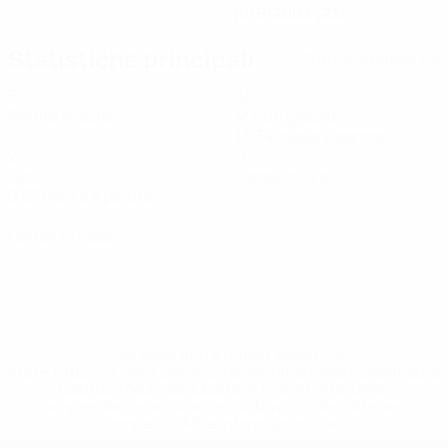
19/6/2003 (23)
Statistiche principali
Tutte le statistiche
3
40
Partite giocate
Minuti giocati
13,34 media a partita
2
0
Gol
Cartellini gialli
0,67 media a partita
0
Cartellini rossi
* Sospesa fino a nuovo avviso. <a
href='https://it.uefa.com/insideuefa/mediaservices/media
148df62d7eb6-64dbbd01b1cf-1000--fifa-uefa-
sospendono-nazionali-e-club-russi-da-tutte-le-
competi/'>Altre informazioni</a>