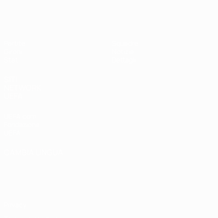
UEFA Women's Futsal EURO
Partite
Squadre
Gironi
Notizie
Stat.
Dettagli
SITI
NETWORK
UEFA
UEFA.com
Fondazione
UEFA
CAMBIA LINGUA
Italiano
English
Français
Deutsch
Русский
Español
Italiano
Português
Privacy