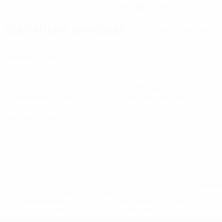
21/6/2002 (24)
Statistiche principali
Tutte le statistiche
2
40
Partite giocate
Minuti giocati
20 media a partita
1
1
Gol
Cartellini gialli
0,5 media a partita
0,5 media a partita
0
Cartellini rossi
* Sospesa fino a nuovo avviso. <a
href='https://it.uefa.com/insideuefa/mediaservices/media
148df62d7eb6-64dbbd01b1cf-1000--fifa-uefa-
sospendono-nazionali-e-club-russi-da-tutte-le-
competi/'>Altre informazioni</a>