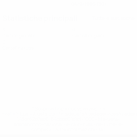
04/9/1995 (30)
Statistiche principali
Tutte le statistiche
3
0
Partite giocate
Cartellini gialli
0
Cartellini rossi
* Sospesa fino a nuovo avviso. <a
href='https://it.uefa.com/insideuefa/mediaservices/media
148df62d7eb6-64dbbd01b1cf-1000--fifa-uefa-
sospendono-nazionali-e-club-russi-da-tutte-le-
competi/'>Altre informazioni</a>