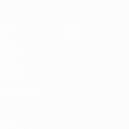
UEFA Women's Futsal EURO
Partite
Squadre
Gironi
Notizie
Stat.
Dettagli
SITI
NETWORK
UEFA
UEFA.com
Fondazione
UEFA
CAMBIA LINGUA
Italiano
English
Français
Deutsch
Русский
Español
Italiano
Português
Privacy