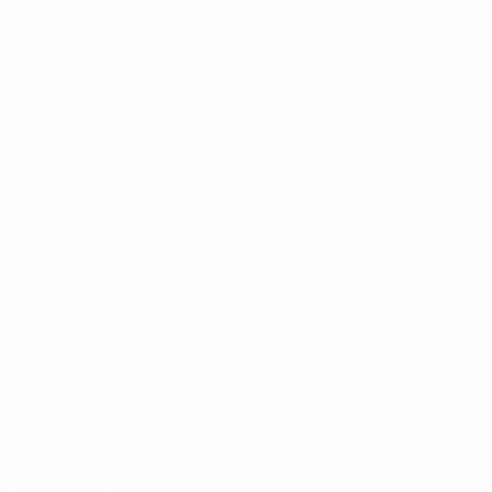
UEFA Women's Futsal EURO
Partite
Squadre
Gironi
Notizie
Stat.
Dettagli
SITI
NETWORK
UEFA
UEFA.com
Fondazione
UEFA
CAMBIA LINGUA
Italiano
English
Français
Deutsch
Русский
Español
Italiano
Português
Privacy