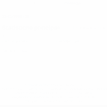
7
Finlandia
NUMERO IN NAZIONALE
PAESE
DATA DI NASCITA
23/12/1999 (26)
Statistiche principali
Tutte le statistiche
3
0
Partite giocate
Cartellini gialli
0
Cartellini rossi
* Sospesa fino a nuovo avviso. <a
href='https://it.uefa.com/insideuefa/mediaservices/media
148df62d7eb6-64dbbd01b1cf-1000--fifa-uefa-
sospendono-nazionali-e-club-russi-da-tutte-le-
competi/'>Altre informazioni</a>