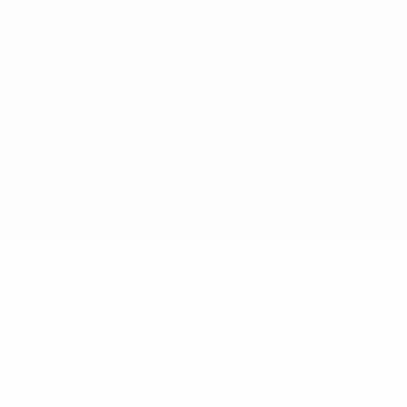
Termini e condizioni
Politica sui cookie
Impostazioni Privacy
© 1998-2026 UEFA. Tutti i diritti riservati
La parola UEFA, il logo UEFA e tutti i marchi che si riferiscono a
competizioni UEFA, sono marchi registrati e/o copyright della UEFA.
Tali marchi non possono essere utilizzati in nessun modo per scopi
commerciali. L'utilizzo di UEFA.com sta a significare l'accettazione
dei Termini e Condizioni e delle Norme sulla Privacy.