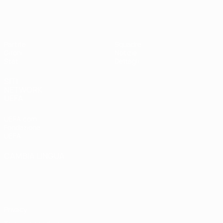
UEFA Women's Futsal EURO
Partite
Squadre
Gironi
Notizie
Stat.
Dettagli
SITI
NETWORK
UEFA
UEFA.com
Fondazione
UEFA
CAMBIA LINGUA
Italiano
English
Français
Deutsch
Русский
Español
Italiano
Português
Privacy