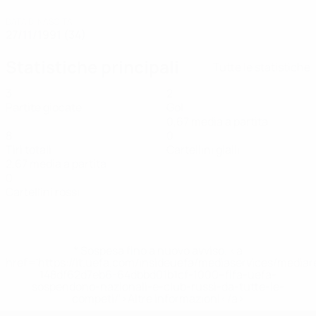
DATA DI NASCITA
27/11/1991 (34)
Statistiche principali
Tutte le statistiche
3
2
Partite giocate
Gol
0,67 media a partita
8
0
Tiri totali
Cartellini gialli
2,67 media a partita
0
Cartellini rossi
* Sospesa fino a nuovo avviso. <a
href='https://it.uefa.com/insideuefa/mediaservices/media
148df62d7eb6-64dbbd01b1cf-1000--fifa-uefa-
sospendono-nazionali-e-club-russi-da-tutte-le-
competi/'>Altre informazioni</a>