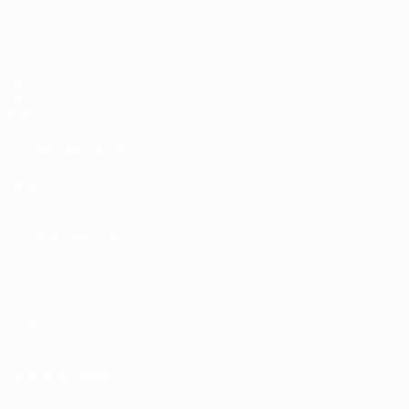
UEFA Women's Futsal EURO
Partite
Gironi
Stat.
SITI NETWORK UEFA
UEFA.com
Fondazione UEFA
CAMBIA LINGUA
Italiano
English
Français
Deutsch
Русский
Español
Italiano
P
Privacy
Termini e condizioni
Politica sui cookie
Impostazioni Privacy