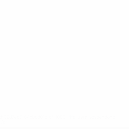
148df62d7eb6-64dbbd01b1cf-1000--fifa-uefa-sospendono-
</a>