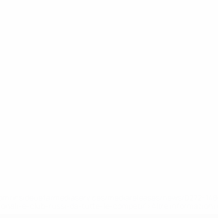
efa.com/insideuefa/mediaservices/mediareleases/news/0272-
ionali-e-club-russi-da-tutte-le-competi/'>Altre informazioni