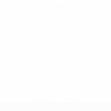
Statistiche principali
30
21
Gol
Gol subiti
5 media a partita
3,5 media a partita
8
0
Cartellini gialli
Cartellini rossi
1,34 media a partita
Tutte le statistiche
Squadra
Aguilar
Fors
Gilkes
Glans
Kiryo
Larsen
Larsso
Difensore
Difensore
Difensore
Difensore
Difensore
Attaccante
Difensor
* Sospesa fino a nuovo avviso. <a
href='https://it.uefa.com/insideuefa/mediaservices/media
148df62d7eb6-64dbbd01b1cf-1000--fifa-uefa-
sospendono-nazionali-e-club-russi-da-tutte-le-
competi/'>Altre informazioni</a>
UEFA Women's Futsal EURO