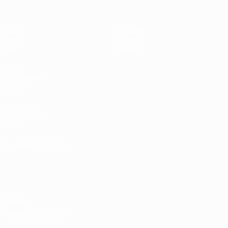
Partite
Squadre
Gironi
Notizie
Stat.
Dettagli
SITI
NETWORK
UEFA
UEFA.com
Fondazione
UEFA
CAMBIA LINGUA
Italiano
English
Français
Deutsch
Русский
Español
Italiano
Português
Privacy
Termini e condizioni