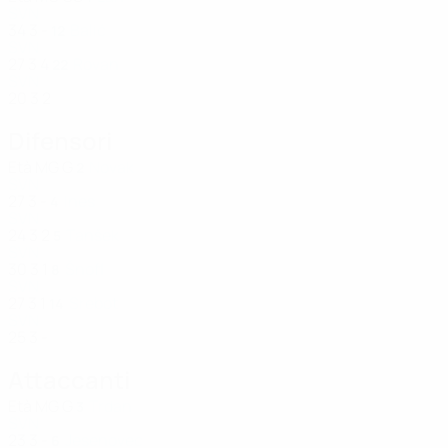
SVN
34
3
-
Balić
12
SVN
27
3
4
Rovan
22
SVN
20
3
2
Difensori
Età
MG
G
Novak
2
SVN
27
3
-
Ines
4
SVN
24
3
2
Tanšek
5
SVN
30
3
1
Šnofl
8
SVN
27
3
1
Srebot
14
SVN
25
3
-
Attaccanti
Età
MG
G
Trdan
3
SVN
23
3
-
Jesenovec
6