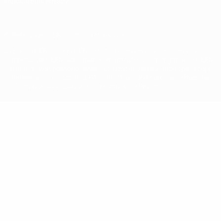
Impostazioni Privacy
© 1998-2026 UEFA. Tutti i diritti riservati
La parola UEFA, il logo UEFA e tutti i marchi che si riferiscono a
competizioni UEFA, sono marchi registrati e/o copyright della UEFA.
Tali marchi non possono essere utilizzati in nessun modo per scopi
commerciali. L'utilizzo di UEFA.com sta a significare l'accettazione
dei Termini e Condizioni e delle Norme sulla Privacy.