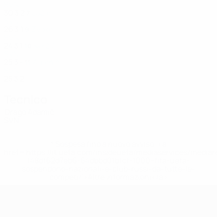
SVN
30
3
2
Ložar
7
SVN
26
3
1
Žvokelj
9
SVN
24
3
1
Keržič
10
SVN
25
3
-
Adamič
11
SVN
25
3
2
Tecnico
Drago Adamič
SVN
* Sospesa fino a nuovo avviso. <a
href='https://it.uefa.com/insideuefa/mediaservices/media
148df62d7eb6-64dbbd01b1cf-1000--fifa-uefa-
sospendono-nazionali-e-club-russi-da-tutte-le-
competi/'>Altre informazioni</a>
UEFA Women's Futsal EURO