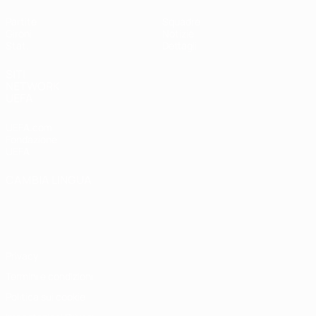
Partite
Squadre
Gironi
Notizie
Stat.
Dettagli
SITI
NETWORK
UEFA
UEFA.com
Fondazione
UEFA
CAMBIA LINGUA
Italiano
English
Français
Deutsch
Русский
Español
Italiano
Português
Privacy
Termini e condizioni
Politica sui cookie