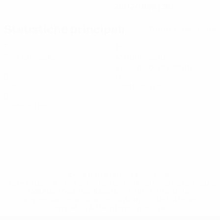
29/12/1989 (36)
Statistiche principali
Tutte le statistiche
3
80
Partite giocate
Minuti giocati
26,67 media a partita
0
0
Gol
Cartellini gialli
0
Cartellini rossi
* Sospesa fino a nuovo avviso. <a
href='https://it.uefa.com/insideuefa/mediaservices/media
148df62d7eb6-64dbbd01b1cf-1000--fifa-uefa-
sospendono-nazionali-e-club-russi-da-tutte-le-
competi/'>Altre informazioni</a>