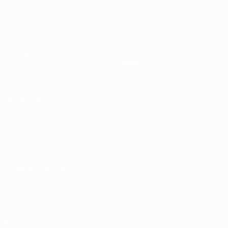
UEFA Women's Futsal EURO
Partite
Notizie
Sorteggi
Storia
Gironi
Dettagli
Stat.
SITI
NETWORK
UEFA
UEFA.com
Fondazione
UEFA
CAMBIA LINGUA
Italiano
English
Français
Deutsch
Русский
Español
Italiano
Português
Privacy