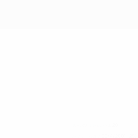
20
NUMERO IN NAZIONALE
20/4/2001 (25)
DATA DI NASCITA