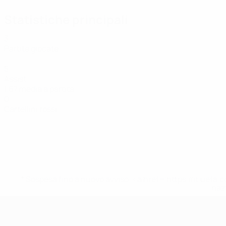
Statistiche principali
3
Partite giocate
5
Assist
1,67 media a partita
0
Cartellini rossi
* Sospesa fino a nuovo avviso. <a href='https://it.u
naz
UEFA Women's Futsal EURO