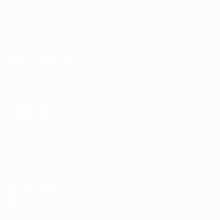
Partite
Sorteggi
Gironi
Stat.
SITI NETWORK UEFA
UEFA.com
Fondazione UEFA
CAMBIA LINGUA
Italiano
English
Français
Deutsch
Русский
Español
Italiano
P
Privacy
Termini e condizioni
Politica sui cookie
Impostazioni Privacy