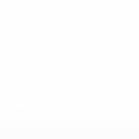
Tutte le statistiche
148df62d7eb6-64dbbd01b1cf-1000--fifa-uefa-sospendono-
</a>