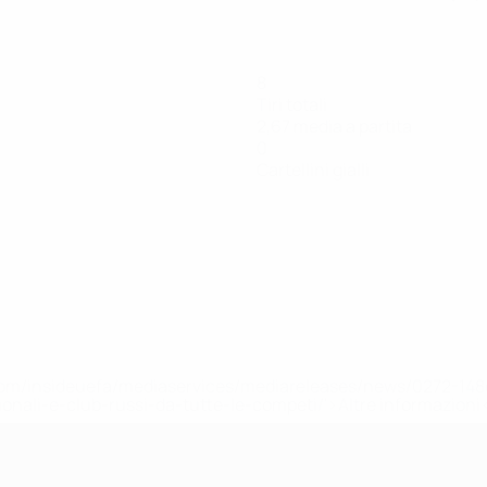
8
Tiri totali
2,67 media a partita
0
Cartellini gialli
efa.com/insideuefa/mediaservices/mediareleases/news/0272-
ionali-e-club-russi-da-tutte-le-competi/'>Altre informazioni