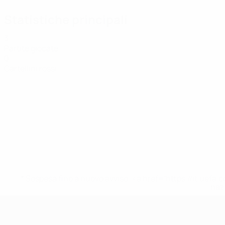
Statistiche principali
3
Partite giocate
0
Cartellini rossi
* Sospesa fino a nuovo avviso. <a href='https://it.u
naz
UEFA Women's Futsal EURO