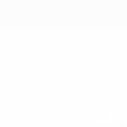
18
NUMERO IN NAZIONALE
21/12/1997 (28)
DATA DI NASCITA