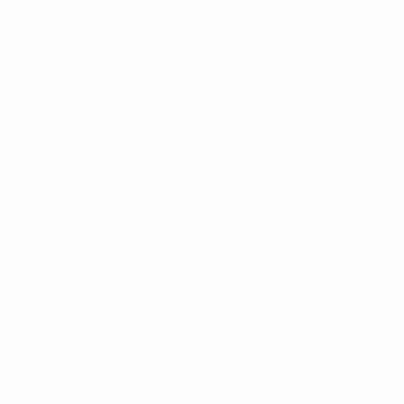
Partite
Sorteggi
Gironi
Stat.
SITI NETWORK UEFA
UEFA.com
Fondazione UEFA
CAMBIA LINGUA
Italiano
English
Français
Deutsch
Русский
Español
Italiano
P
Privacy
Termini e condizioni
Politica sui cookie
Impostazioni Privacy