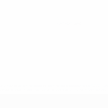
0
Cartellini gialli
efa.com/insideuefa/mediaservices/mediareleases/news/0272-
ionali-e-club-russi-da-tutte-le-competi/'>Altre informazioni