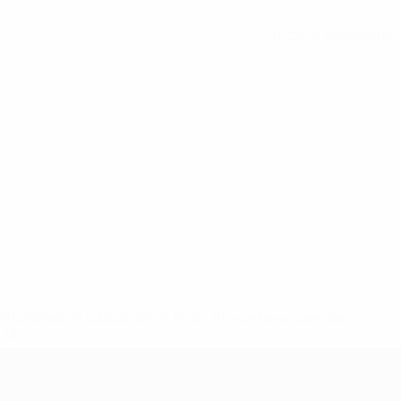
Tutte le statistiche
148df62d7eb6-64dbbd01b1cf-1000--fifa-uefa-sospendono-
</a>