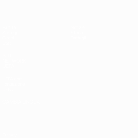
UEFA Women's Futsal EURO
Partite
Notizie
Sorteggi
Storia
Gironi
Dettagli
Stat.
SITI
NETWORK
UEFA
UEFA.com
Fondazione
UEFA
CAMBIA LINGUA
Italiano
English
Français
Deutsch
Русский
Español
Italiano
Português
Privacy