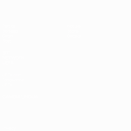
UEFA Women's Futsal EURO
Partite
Notizie
Sorteggi
Storia
Gironi
Dettagli
Stat.
SITI
NETWORK
UEFA
UEFA.com
Fondazione
UEFA
CAMBIA LINGUA
Italiano
English
Français
Deutsch
Русский
Español
Italiano
Português
Privacy