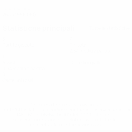
DATA DI NASCITA
26/3/1996 (30)
Statistiche principali
Tutte le statistiche
3
7
Partite giocate
Tiri totali
2,34 media a partita
1
0
Assist
Cartellini gialli
0,34 media a partita
0
Cartellini rossi
* Sospesa fino a nuovo avviso. <a
href='https://it.uefa.com/insideuefa/mediaservices/media
148df62d7eb6-64dbbd01b1cf-1000--fifa-uefa-
sospendono-nazionali-e-club-russi-da-tutte-le-
competi/'>Altre informazioni</a>