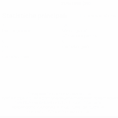
21/9/1996 (29)
Statistiche principali
Tutte le statistiche
3
120
Partite giocate
Minuti giocati
40 media a partita
0
0
Gol
Cartellini gialli
0
Cartellini rossi
* Sospesa fino a nuovo avviso. <a
href='https://it.uefa.com/insideuefa/mediaservices/media
148df62d7eb6-64dbbd01b1cf-1000--fifa-uefa-
sospendono-nazionali-e-club-russi-da-tutte-le-
competi/'>Altre informazioni</a>