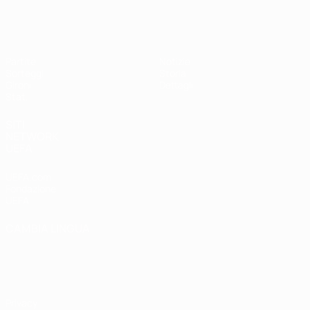
UEFA Women's Futsal EURO
Partite
Notizie
Sorteggi
Storia
Gironi
Dettagli
Stat.
SITI
NETWORK
UEFA
UEFA.com
Fondazione
UEFA
CAMBIA LINGUA
Italiano
English
Français
Deutsch
Русский
Español
Italiano
Português
Privacy