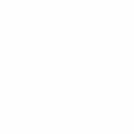
* Sospesa fino a nuovo avviso. <a
href='https://it.uefa.com/insideuefa/mediaservices/media
148df62d7eb6-64dbbd01b1cf-1000--fifa-uefa-
sospendono-nazionali-e-club-russi-da-tutte-le-
competi/'>Altre informazioni</a>