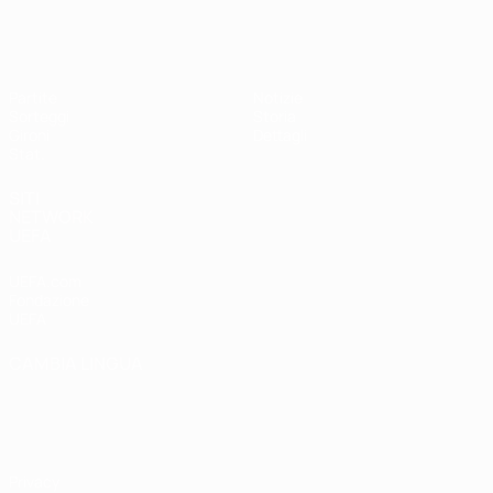
UEFA Women's Futsal EURO
Partite
Notizie
Sorteggi
Storia
Gironi
Dettagli
Stat.
SITI
NETWORK
UEFA
UEFA.com
Fondazione
UEFA
CAMBIA LINGUA
Italiano
English
Français
Deutsch
Русский
Español
Italiano
Português
Privacy