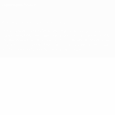
Impostazioni Privacy
© 1998-2026 UEFA. Tutti i diritti riservati
La parola UEFA, il logo UEFA e tutti i marchi che si riferiscono a
competizioni UEFA, sono marchi registrati e/o copyright della UEFA.
Tali marchi non possono essere utilizzati in nessun modo per scopi
commerciali. L'utilizzo di UEFA.com sta a significare l'accettazione
dei Termini e Condizioni e delle Norme sulla Privacy.