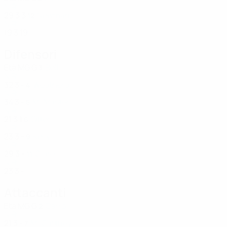
NIR
29
3
3
Newman
12
NIR
19
3
19
Difensori
Età
MG
G
Bell
3
NIR
32
3
-
Weatherall
4
NIR
34
3
-
McMaster
5
NIR
21
3
1
Otter
6
NIR
23
3
-
Kelly
9
NIR
29
3
-
Clare
11
NIR
23
3
-
Attaccanti
Età
MG
G
Carroll
2
NIR
21
3
-
McCartney
7