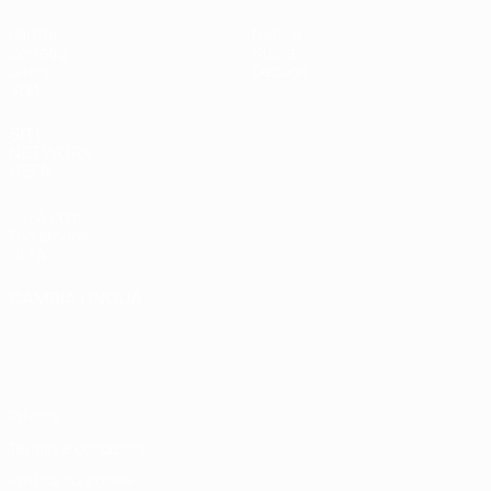
Partite
Notizie
Sorteggi
Storia
Gironi
Dettagli
Stat.
SITI
NETWORK
UEFA
UEFA.com
Fondazione
UEFA
CAMBIA LINGUA
Italiano
English
Français
Deutsch
Русский
Español
Italiano
Português
Privacy
Termini e condizioni
Politica sui cookie