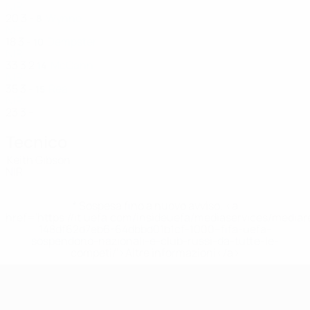
NIR
20
3
-
Wynne
8
NIR
18
3
-
Dempster
10
NIR
33
3
2
McCann
14
NIR
35
3
-
Rea
15
NIR
23
3
-
Tecnico
Keith Gibson
NIR
* Sospesa fino a nuovo avviso. <a
href='https://it.uefa.com/insideuefa/mediaservices/media
148df62d7eb6-64dbbd01b1cf-1000--fifa-uefa-
sospendono-nazionali-e-club-russi-da-tutte-le-
competi/'>Altre informazioni</a>
UEFA Women's Futsal EURO