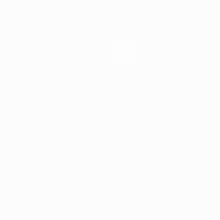
Notizie
Storia
Dettagli
ortuguês