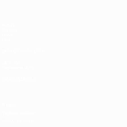
UEFA Women's Futsal EURO
Partite
Sorteggi
Gironi
Stat.
SITI NETWORK UEFA
UEFA.com
Fondazione UEFA
CAMBIA LINGUA
Italiano
English
Français
Deutsch
Русский
Español
Italiano
P
Privacy
Termini e condizioni
Politica sui cookie