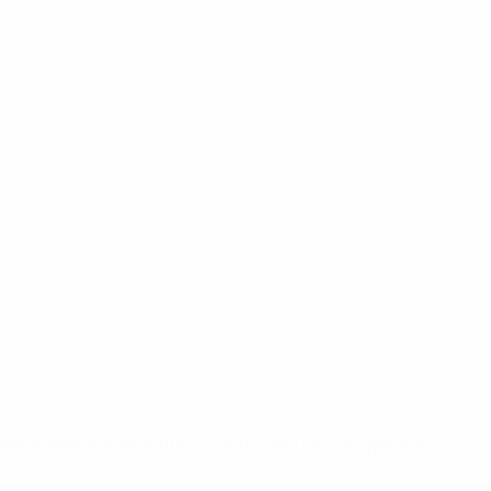
148df62d7eb6-64dbbd01b1cf-1000--fifa-uefa-sospendono-
</a>