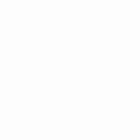
Partite
Sorteggi
Gironi
Stat.
SITI NETWORK UEFA
UEFA.com
Fondazione UEFA
CAMBIA LINGUA
Italiano
English
Français
Deutsch
Русский
Español
Italiano
P
Privacy
Termini e condizioni
Politica sui cookie
Impostazioni Privacy