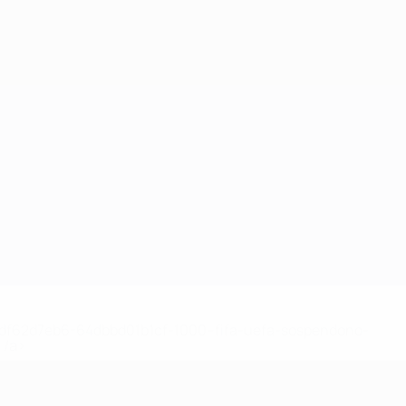
148df62d7eb6-64dbbd01b1cf-1000--fifa-uefa-sospendono-
</a>