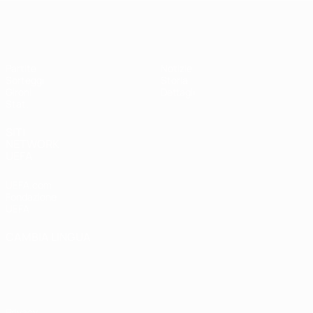
UEFA Women's Futsal EURO
Partite
Notizie
Sorteggi
Storia
Gironi
Dettagli
Stat.
SITI
NETWORK
UEFA
UEFA.com
Fondazione
UEFA
CAMBIA LINGUA
Italiano
English
Français
Deutsch
Русский
Español
Italiano
Português
Privacy