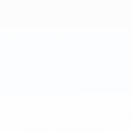
Passa
al
contenuto
principale
UEFA Women's Futsal EURO
Slovacchia
Slovacchia Statistiche UEFA Women's Futsal EURO 2027
Sommario
Partite
Statistiche
Squadra
* Sospesa fino a nuovo avviso. <a
href='https://it.uefa.com/insideuefa/mediaservices/media
148df62d7eb6-64dbbd01b1cf-1000--fifa-uefa-
sospendono-nazionali-e-club-russi-da-tutte-le-
competi/'>Altre informazioni</a>