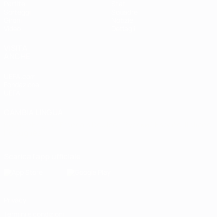
Partite
Stat.
Sorteggi
Squadre
Gironi
Notizie
Video
Dettagli
VISITA
ANCHE
UEFA.com
Fondazione
UEFA
CAMBIA LINGUA
Italiano
English
Français
Deutsch
Русский
Español
Italiano
Português
Scarica l'app ufficiale
Privacy
Termini e condizioni