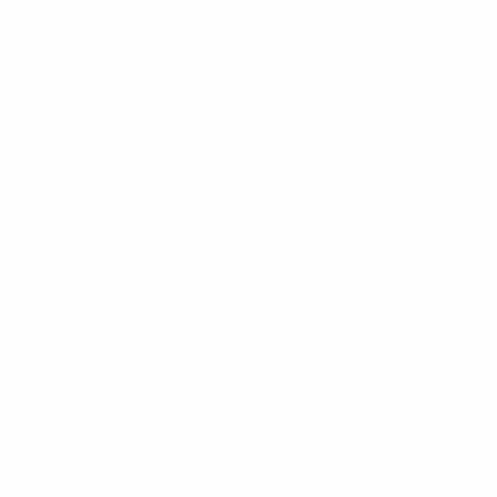
 Play-offs Round 1
6
Minuti giocati
0
Tiri totali
0
Cartellini gialli