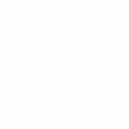
Prossima partita
Qualificazioni Europee Femminili ai Mondiali
ven 9 ott 2026
·
Statistiche principali
1
Partite giocate
0
Gol
0
Assist
0
Cartellini rossi