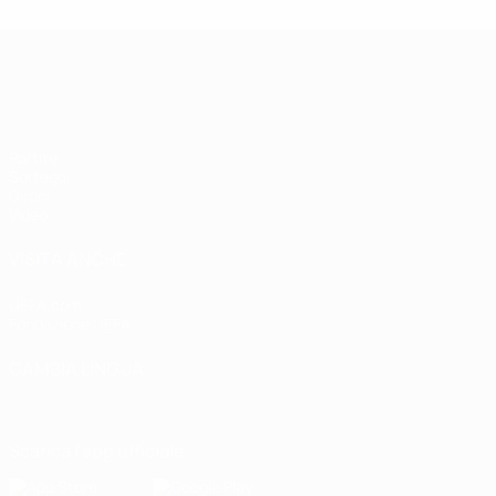
Qualificazioni Europee Femminili
Partite
Sorteggi
Gironi
Video
VISITA ANCHE
UEFA.com
Fondazione UEFA
CAMBIA LINGUA
Italiano
English
Français
Deutsch
Русский
Español
Italiano
P
Scarica l'app ufficiale