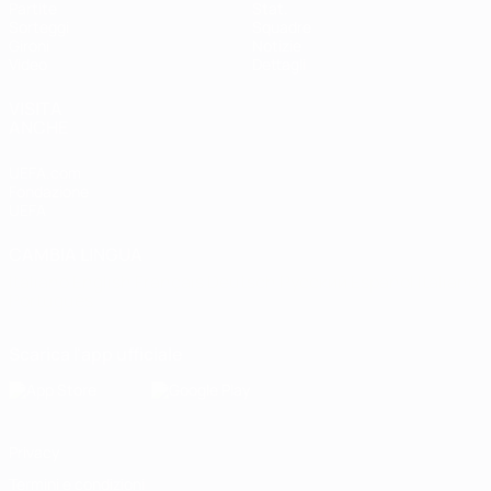
Partite
Stat.
Sorteggi
Squadre
Gironi
Notizie
Video
Dettagli
VISITA
ANCHE
UEFA.com
Fondazione
UEFA
CAMBIA LINGUA
Italiano
English
Français
Deutsch
Русский
Español
Italiano
Português
Scarica l'app ufficiale
Privacy
Termini e condizioni