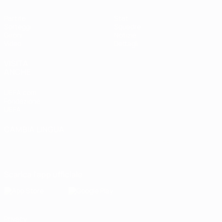
Partite
Stat.
Sorteggi
Squadre
Gironi
Notizie
Video
Dettagli
VISITA
ANCHE
UEFA.com
Fondazione
UEFA
CAMBIA LINGUA
Italiano
English
Français
Deutsch
Русский
Español
Italiano
Português
Scarica l'app ufficiale
Privacy