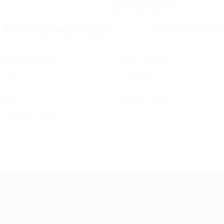
15/6/2007 (19)
Statistiche principali
Tutte le statistiche
1
7
Partite giocate
Minuti giocati
0
0
Gol
Tiri totali
0
0
Assist
Cartellini gialli
0
Cartellini rossi
Qualificazioni Europee Femminili