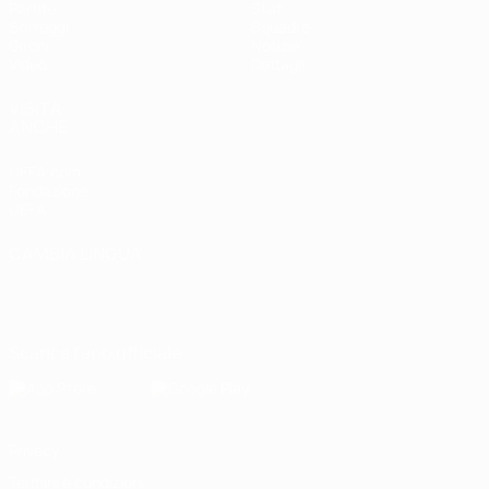
Partite
Stat.
Sorteggi
Squadre
Gironi
Notizie
Video
Dettagli
VISITA
ANCHE
UEFA.com
Fondazione
UEFA
CAMBIA LINGUA
Italiano
English
Français
Deutsch
Русский
Español
Italiano
Português
Scarica l'app ufficiale
Privacy
Termini e condizioni