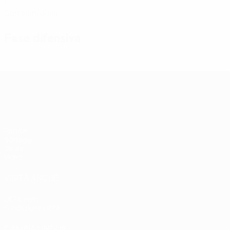
1
Cartellini gialli
Fase difensiva
Qualificazioni Europee Femminili
Partite
Sorteggi
Gironi
Video
VISITA ANCHE
UEFA.com
Fondazione UEFA
CAMBIA LINGUA