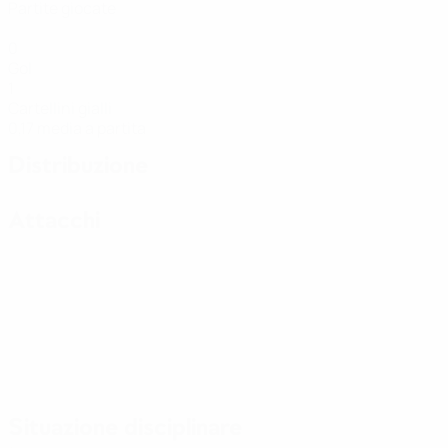
Partite giocate
0
Gol
1
Cartellini gialli
0,17 media a partita
Distribuzione
Attacchi
Situazione disciplinare