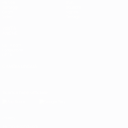
Partite
Stat.
Sorteggi
Squadre
Gironi
Notizie
Video
Dettagli
VISITA
ANCHE
UEFA.com
Fondazione
UEFA
CAMBIA LINGUA
Italiano
English
Français
Deutsch
Русский
Español
Italiano
Português
Scarica l'app ufficiale
Privacy
Termini e condizioni