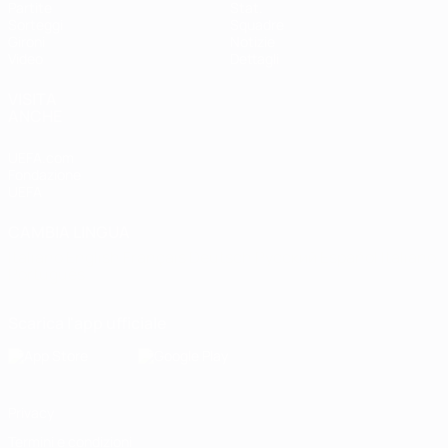
Partite
Stat.
Sorteggi
Squadre
Gironi
Notizie
Video
Dettagli
VISITA
ANCHE
UEFA.com
Fondazione
UEFA
CAMBIA LINGUA
Italiano
English
Français
Deutsch
Русский
Español
Italiano
Português
Scarica l'app ufficiale
Privacy
Termini e condizioni