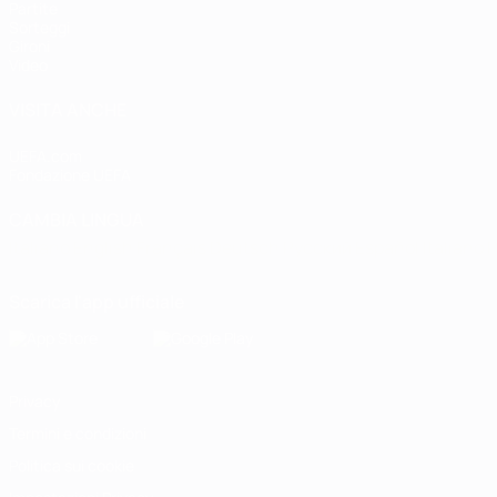
Partite
Sorteggi
Gironi
Video
VISITA ANCHE
UEFA.com
Fondazione UEFA
CAMBIA LINGUA
Italiano
English
Français
Deutsch
Русский
Español
Italiano
P
Scarica l'app ufficiale
Privacy
Termini e condizioni
Politica sui cookie