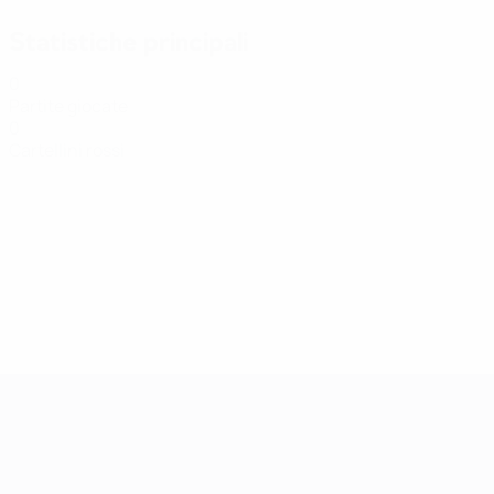
Statistiche principali
0
Partite giocate
0
Cartellini rossi
Qualificazioni Europee Femminili