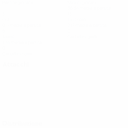
Partite giocate
Minuti giocati
88,84 media a partita
3
13
Gol
Tiri totali
0,5 media a partita
2,17 media a partita
8
0
Assist
Cartellini gialli
1,34 media a partita
0
Cartellini rossi
Attacchi
Distribuzione