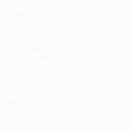
UEFA.com
Fondazione
UEFA
CAMBIA LINGUA
Italiano
English
Français
Deutsch
Русский
Español
Italiano
Português
Scarica l'app ufficiale
Privacy
Termini e condizioni
Politica sui cookie
Impostazioni Privacy
© 1998-2026 UEFA. Tutti i diritti riservati