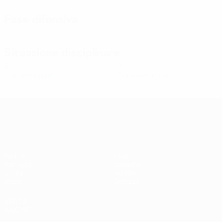
Fase difensiva
Situazione disciplinare
0
0
Cartellini gialli
Cartellini rossi
Qualificazioni Europee Femminili
Partite
Stat.
Sorteggi
Squadre
Gironi
Notizie
Video
Dettagli
VISITA
ANCHE